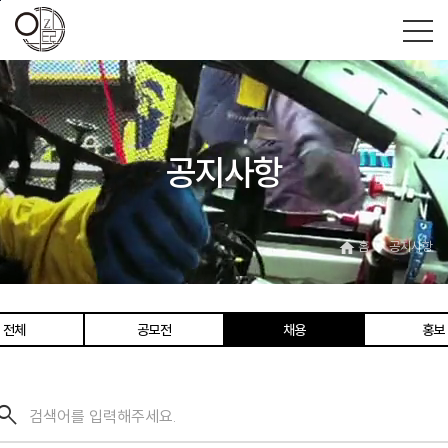
본문바로가기
공지사항
홈
공지사항
home
navigate_next
전체
공모전
채용
홍보
earch