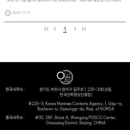
- 회당 약 1-2분 길이의 숏드라마 각본 50회분 내외 - 프로젝트 일정 및 기한 내에서
작업 (2주 내에 한 개의 각본 완성)자격요건 - 지원조건 : 신인/기성 작가 무관 -
우대조건 : 본인 집필 작품 보유, 웹툰 각색 작가, 드라마 작가 경력우대사항 - 시나리오
schedule
2024.12.17
작성 경험 or 원작 소설 기반 각색 경험 - 빠르게 피드백을 수용 및 반영하여 각색해
나갈 수 있는 역량[제출 서류] - 주요 작품 경력서/포트폴리오 - 본인 집필 대본 및
시나리오 1편 접수 (등장인물, 시놉시스 포함)[서류 접수 및 문의] - 이메일 접수 : az...
first_page
keyboard_arrow_left
keyboard_arrow_right
last_page
1
한국사무소 :
경기도 부천시 원미구 길주로 1, 225-3호(상동,
한국만화영상진흥원)
#225-3, Korea Manhwa Contents Agency, 1, Gilju-ro,
Bucheon-si, Gyeonggi-do, Rep. of KOREA
중국사무소 :
#110, 28F, Block A, Wangjing POSCO Center,
Chaoyang District, Beijing, CHINA